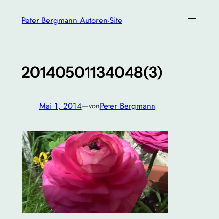
Zum
Peter Bergmann Autoren-Site
Inhalt
springen
20140501134048(3)
Mai 1, 2014
—
Peter Bergmann
von