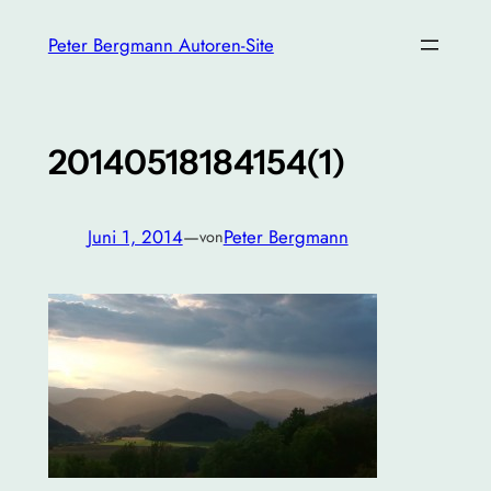
Zum
Peter Bergmann Autoren-Site
Inhalt
springen
20140518184154(1)
Juni 1, 2014
—
Peter Bergmann
von