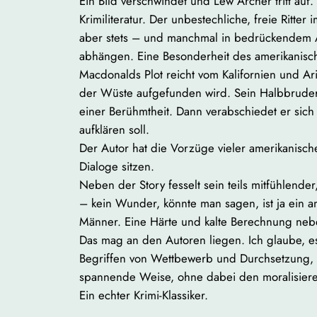
Ein Bild verschwindet und Lew Archer tritt auf.
Krimiliteratur. Der unbestechliche, freie Ritte
aber stets – und manchmal in bedrückendem A
abhängen. Eine Besonderheit des amerikanisch
Macdonalds Plot reicht vom Kalifornien und Ar
der Wüste aufgefunden wird. Sein Halbbruder,
einer Berühmtheit. Dann verabschiedet er sich
aufklären soll.
Der Autor hat die Vorzüge vieler amerikanische
Dialoge sitzen.
Neben der Story fesselt sein teils mitfühlender
– kein Wunder, könnte man sagen, ist ja ein am
Männer. Eine Härte und kalte Berechnung neben
Das mag an den Autoren liegen. Ich glaube, es 
Begriffen von Wettbewerb und Durchsetzung, d
spannende Weise, ohne dabei den moralisier
Ein echter Krimi-Klassiker.