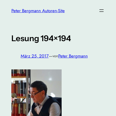
Zum
Peter Bergmann Autoren-Site
Inhalt
springen
Lesung 194×194
März 25, 2017
—
Peter Bergmann
von